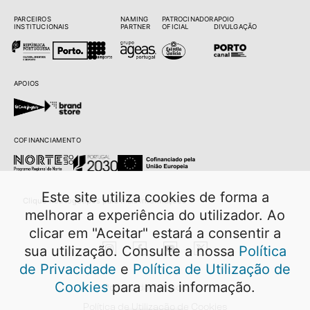
PARCEIROS
NAMING
PATROCINADOR
APOIO
INSTITUCIONAIS
PARTNER
OFICIAL
DIVULGAÇÃO
APOIOS
COFINANCIAMENTO
Este site utiliza cookies de forma a
Clique nos logótipos para mais informações
melhorar a experiência do utilizador. Ao
clicar em "Aceitar" estará a consentir a
sua utilização. Consulte a nossa
Política
de Privacidade
e
Política de Utilização de
Cookies
para mais informação.
Política de Privacidade
Política de Utilização de Cookies