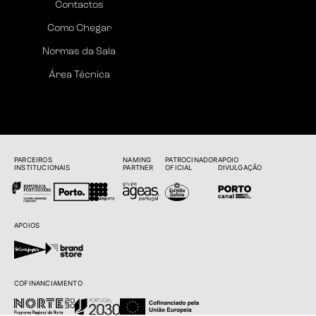
Contactos
Como Chegar
Normas da Sala
Área Técnica
PARCEIROS
NAMING
PATROCINADOR
APOIO
INSTITUCIONAIS
PARTNER
OFICIAL
DIVULGAÇÃO
APOIOS
COFINANCIAMENTO