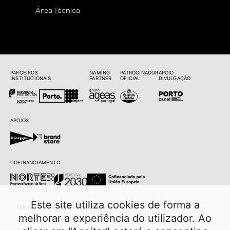
Área Técnica
PARCEIROS
NAMING
PATROCINADOR
APOIO
INSTITUCIONAIS
PARTNER
OFICIAL
DIVULGAÇÃO
APOIOS
COFINANCIAMENTO
Este site utiliza cookies de forma a
Clique nos logótipos para mais informações
melhorar a experiência do utilizador. Ao